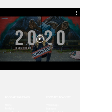
ROOSART PAINTINGS
ROOSART ACADEMY
Home
Workshops
Portfolio
Lezingen