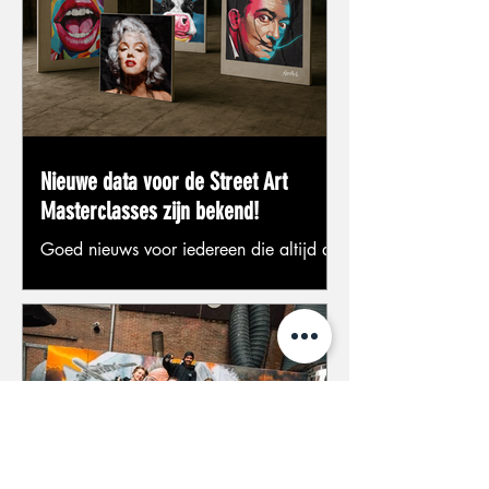
Nieuwe data voor de Street Art
Masterclasses zijn bekend!
Goed nieuws voor iedereen die altijd al
heeft willen leren werken met
professionele spuitbussen. De nieuwe
data voor de Street Art Masterclasses
van de RoosArt Academy staan nu
online. Reserveer jouw plek en ontdek
hoe je zelf een indrukwekkend
kunstwerk maakt op een doek van 1,5
× 1,5 meter. Leer werken met
professionele spuitbussen Tijdens deze