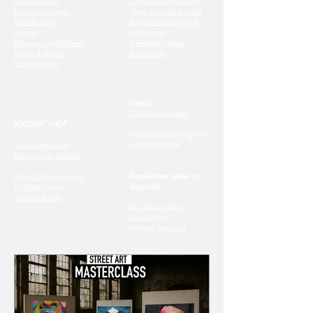
About RoosArt
Over RoosArt Academy
Project aanvragen
Stage lopen bij RoosArt
Team RoosArt
Aangesloten scholen &
Awards
opleidingen
Other accomplishments
Evenement boeken
Media & Articles
Bedrijfsuitje
Collaborations
Contact
Contactformullieren
ROOSART SHOP
info@roosartpaintings.com
Spuitbussen kopen
+31628091249
Bezorging en levertijd
Muurschildering kopen
Bezoekadres (alleen op
Schilderij kopen
afspraak):
​Art prints kopen
RoosArt Academy
Eekstraat 2A
6984AE Doesburg