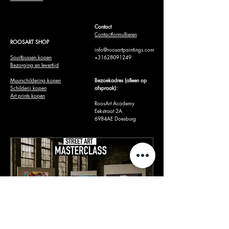
Contact
Contactformullieren
ROOSART SHOP
info@roosartpaintings.com
Spuitbussen kopen
+31628091249
Bezorging en levertijd
Muurschildering kopen
Bezoekadres (alleen op
Schilderij kopen
afspraak):
​Art prints kopen
RoosArt Academy
Eekstraat 2A
6984AE Doesburg