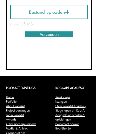
Bestand uploaden
(max. 15 MB)
Verzenden
ROOSART PAINTINGS
ROOSART ACADEMY
Home
Workshops
Portfolio
Lezingen
About RoosArt
Over RoosArt Academy
Project aanvragen
Stage lopen bij RoosArt
Team RoosArt
Aangesloten scholen &
Awards
opleidingen
Other accomplishments
Evenement boeken
Media & Articles
Bedrijfsuitje
Collaborations