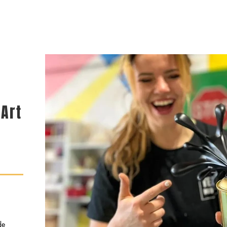
 a mural
Portfolio
About
RoosArt Academy
 Art
de