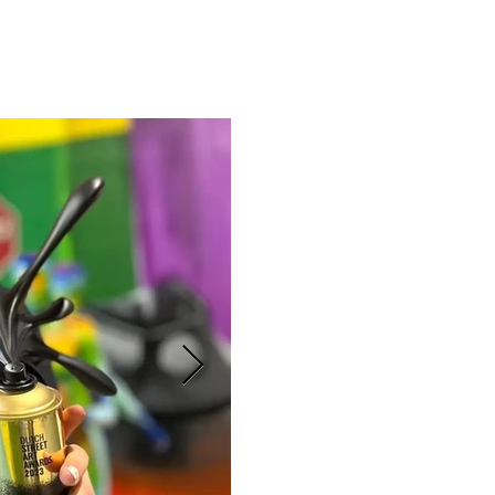
RoosArt Shop
More