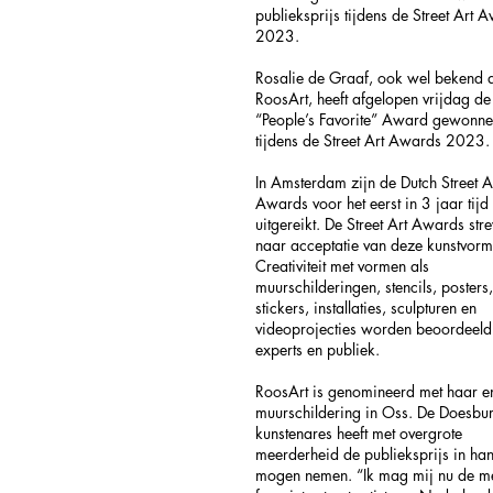
publieksprijs tijdens de Street Art 
2023.
​Rosalie de Graaf, ook wel bekend a
RoosArt, heeft afgelopen vrijdag de
“People’s Favorite” Award gewonn
tijdens de Street Art Awards 2023.
In Amsterdam zijn de Dutch Street A
Awards voor het eerst in 3 jaar tijd
uitgereikt. De Street Art Awards str
naar acceptatie van deze kunstvorm
Creativiteit met vormen als
muurschilderingen, stencils, posters,
stickers, installaties, sculpturen en
videoprojecties worden beoordeeld
experts en publiek.
RoosArt is genomineerd met haar 
muurschildering in Oss. De Doesbu
kunstenares heeft met overgrote
meerderheid de publieksprijs in ha
mogen nemen. “Ik mag mij nu de m