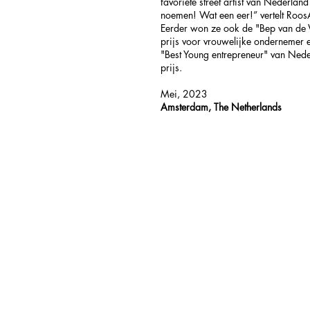
favoriete street artist van Nederland
noemen! Wat een eer!” vertelt RoosA
Eerder won ze ook de "Bep van de 
prijs voor vrouwelijke ondernemer 
"Best Young entrepreneur" van Ned
prijs.
Mei, 2023
Amsterdam, The Netherlands