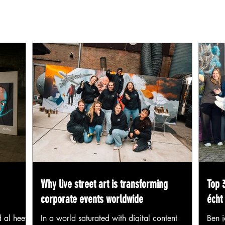
Why live street art is transforming
Top 3
corporate events worldwide
écht 
 al heeft
In a world saturated with digital content
Ben j