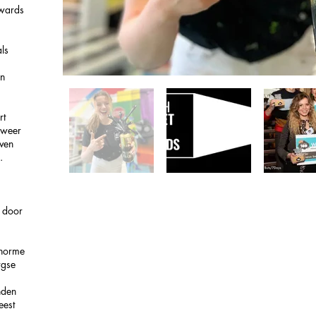
Awards
ls
en
rt
 weer
even
.
 door
enorme
rgse
nden
eest