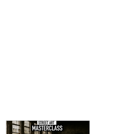
Home
Workshops
Portfolio
Lezingen
About RoosArt
Over RoosArt Academy
Project aanvragen
Stage lopen bij RoosArt
Team RoosArt
Aangesloten scholen &
Awards
opleidingen
Other accomplishments
Evenement boeken
Media & Articles
Bedrijfsuitje
Collaborations
Contact
Contactformullieren
ROOSART SHOP
info@roosartpaintings.com
Spuitbussen kopen
+31628091249
Bezorging en levertijd
Muurschildering kopen
Bezoekadres (alleen op
Schilderij kopen
afspraak):
​Art prints kopen
RoosArt Academy
Eekstraat 2A
6984AE Doesburg