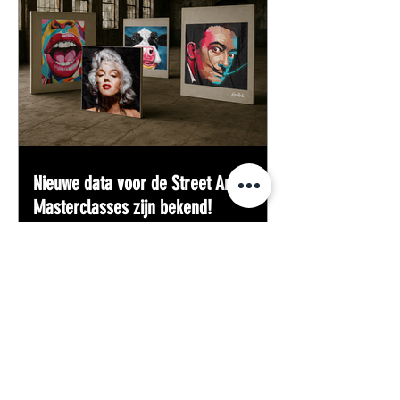
Nieuwe data voor de Street Art
Masterclasses zijn bekend!
Goed nieuws voor iedereen die altijd al
heeft willen leren werken met
professionele spuitbussen. De nieuwe
data voor de Street Art Masterclasses
van de RoosArt Academy staan nu
online. Reserveer jouw plek en ontdek
hoe je zelf een indrukwekkend
kunstwerk maakt op een doek van 1,5